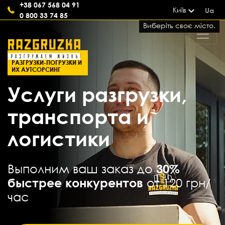
+38 067 568 04 91
Київ
Ua
0 800 33 74 85
Виберіть своє місто.
СОВРЕМЕННЫЕ УСЛУГИ
РАЗГРУЗКИ-ПОГРУЗКИ И
ИХ АУТСОРСИНГ
Услуги разгрузки,
транспорта и
логистики
Выполним ваш заказ до
30%
быстрее конкурентов
от 120 грн/
час