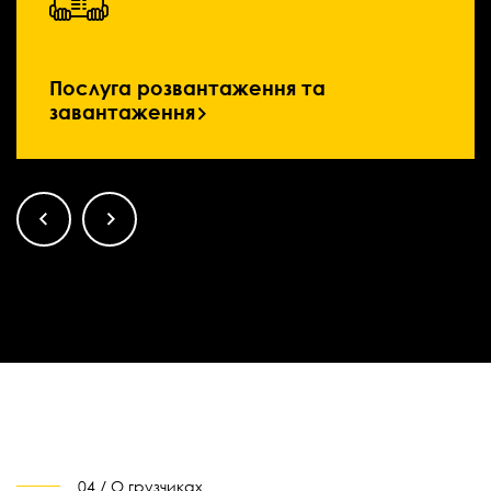
Послуга розвантаження та
завантаження
04 / О грузчиках