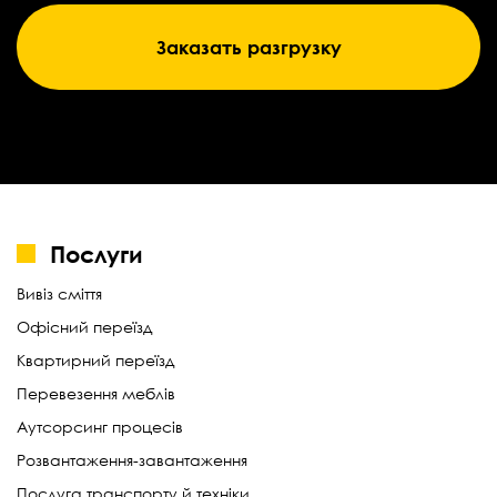
Заказать разгрузку
Послуги
Вивіз сміття
Офісний переїзд
Квартирний переїзд
Перевезення меблів
Аутсорсинг процесів
Розвантаження-завантаження
Послуга транспорту й техніки