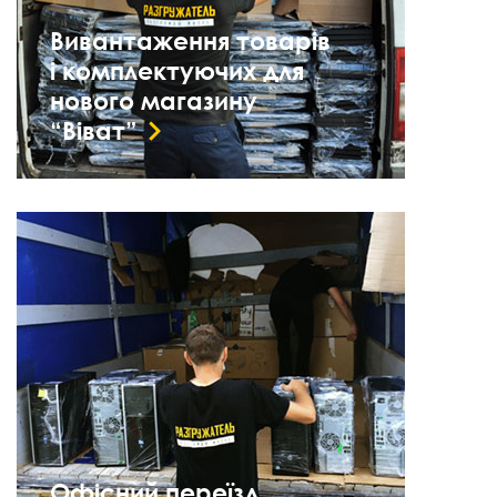
Вивантаження товарів
і комплектуючих для
нового магазину
“Віват”
Офісний переїзд