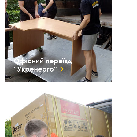
Офісний переїзд
“Укренерго”