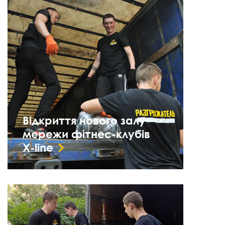
Відкриття нового залу
мережи фітнес-клубів
X-line