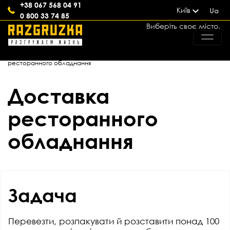
+38 067 568 04 91
Київ
Ua
0 800 33 74 85
Виберіть своє місто.
Головна
>
Кейси
>
Аутсорсинг процесів
>
Доставка
ресторанного обладнання
Доставка
ресторанного
обладнання
Задача
Перевезти, розпакувати й розставити понад 100