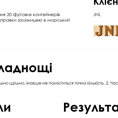
Кліє
ня 20 футових контейнерів
JNL
ідправки залізницею в морський
кладнощі
но щільно, інакше не поміститься точна кількість. 2. Ч
ли
Результ