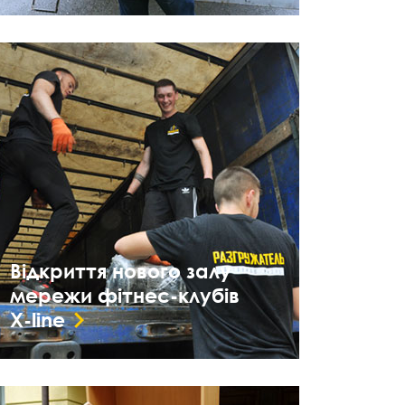
Відкриття нового залу
мережи фітнес-клубів
X-line