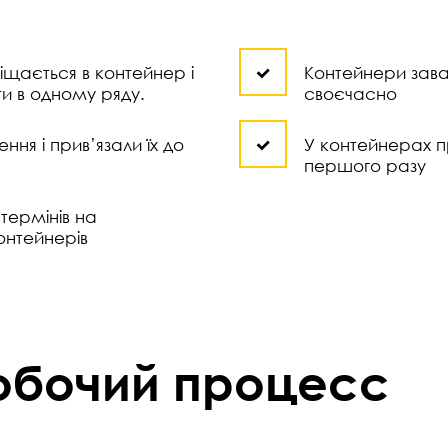
іщається в контейнер і
Контейнери зава
ти в одному ряду.
своєчасно
ня і прив’язали їх до
У контейнерах п
першого разу
термінів на
онтейнерів
робочий процесс