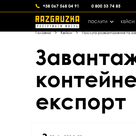
+38 067 568 04 91
0 800 33 74 85
ПОСЛУГИ
КЕЙСИ
Головна
>
Кейси
>
Послуга розвантаження та з
Заванта
контейне
експорт