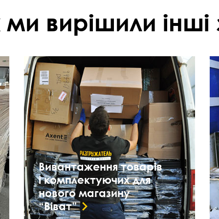
 ми вирішили інші 
Вивантаження товарів
і комплектуючих для
нового магазину
“Віват”