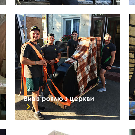
Вивіз роялю з церкви