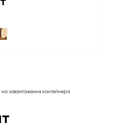
нт
ас на завантаження контейнера
ат