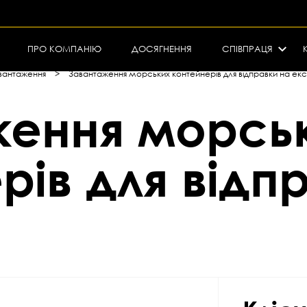
ПРО КОМПАНІЮ
ДОСЯГНЕННЯ
СПІВПРАЦЯ
авантаження
>
Завантаження морських контейнерів для відправки на ек
ження морсь
рів для відп