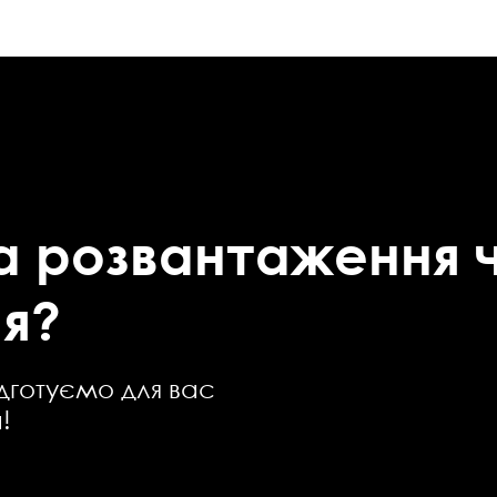
а розвантаження 
я?
ідготуємо для вас
!