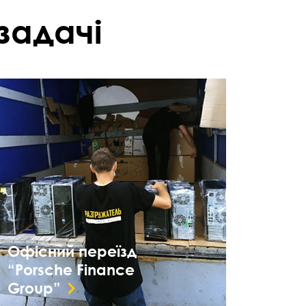
задачі
Офісний переїзд
“Porsche Finance
Group”