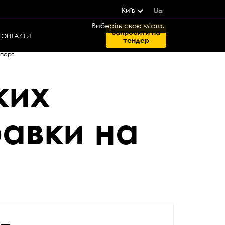
Київ
Ua
Виберіть своє місто.
Запросити на
КОНТАКТИ
тендер
спорт
ких
равки на