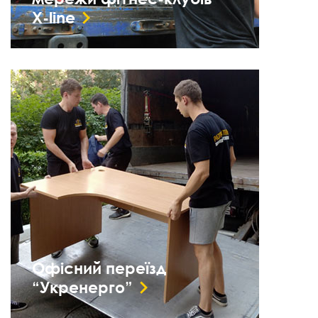
X-line
Офісний переїзд
“Укренерго”