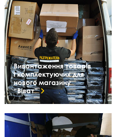
Вивантаження товарів
і комплектуючих для
нового магазину
“Віват”