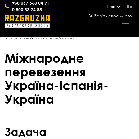
+38 067 568 04 91
Київ
Ua
0 800 33 74 85
Виберіть своє місто.
Головна
>
Кейси
>
Аутсорсинг процесів
>
Міжнародне
перевезення Україна-Іспанія-Україна
Міжнародне
перевезення
Україна-Іспанія-
Україна
Задача