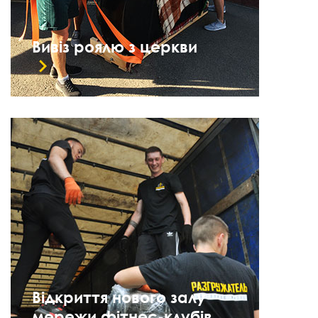
Вивіз роялю з церкви
Відкриття нового залу
мережи фітнес-клубів