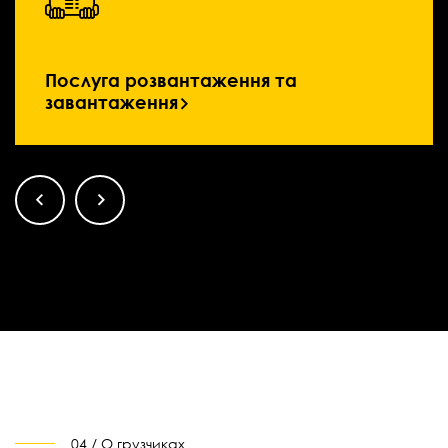
Послуга розвантаження та
завантаження
04 / О грузчиках