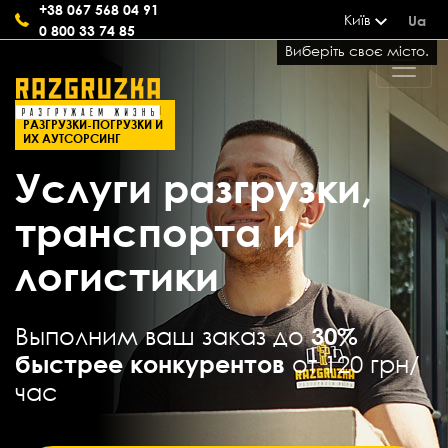
+38 067 568 04 91
Київ
Ua
0 800 33 74 85
Виберіть своє місто.
СОВРЕМЕННЫЕ УСЛУГИ
РАЗГРУЗКИ-ПОГРУЗКИ И
ИХ АУТСОРСИНГ
Услуги разгрузки,
транспорта и
логистики
Выполним ваш заказ до
30%
быстрее конкурентов
от 120 грн/
час