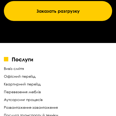
Заказать разгрузку
Послуги
Вивіз сміття
Офісний переїзд
Квартирний переїзд
Перевезення меблів
Аутсорсинг процесів
Розвантаження-завантаження
Послуга транспорту й техніки