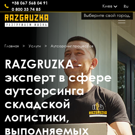
+38 067 568 04 91
Киев
Ru
0 800 33 74 85
Выберите свой город.
Главная
>
Услуги
>
Аутсорсинг процессов
RAZGRUZKA -
эксперт в сфере
аутсорсинга
складской
логистики,
выполняемых