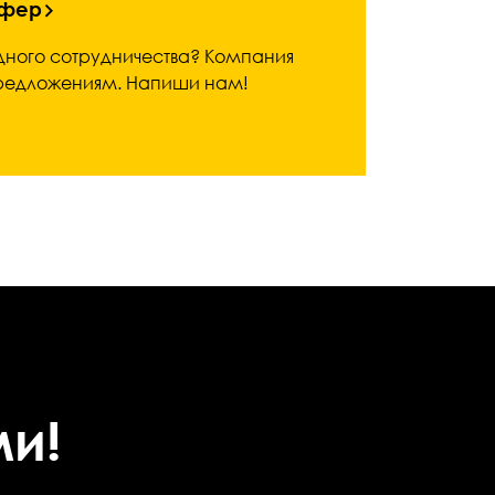
сфер
дного сотрудничества? Компания
 предложениям. Напиши нам!
ми!