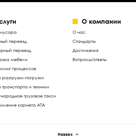
слуги
О компании
 мусора
О нас
ый переезд
Стандарты
ирный переезд
Достижения
озка мебели
Вопросы/ответы
рсинг процессов
 разгрузки-погрузки
а транспорта и техники
народное грузовое такси
ление карнета АТА
Наверх