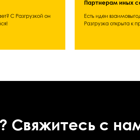
Партнерам иных 
ает? С Разгрузкой он
Есть идеи взаимовыго
ся!
Разгрузка открыта к
? Свяжитесь с на