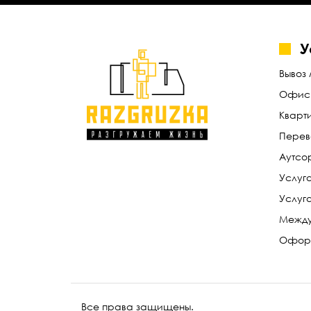
У
Вывоз
Офисн
Кварт
Перев
Аутсо
Услуга
Услуг
Между
Оформ
Все права защищены.