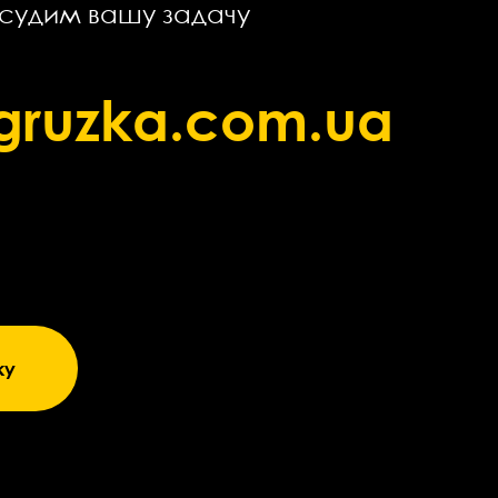
бсудим вашу задачу
zgruzka.com.ua
ку