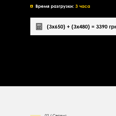
Время разгрузки:
3 часа
(3х650) + (3х480) = 3390 гр
02 / Сервис