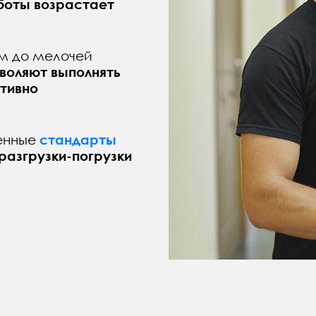
боты возрастает
м до мелочей
воляют выполнять
тивно
енные
стандарты
 разгрузки-погрузки