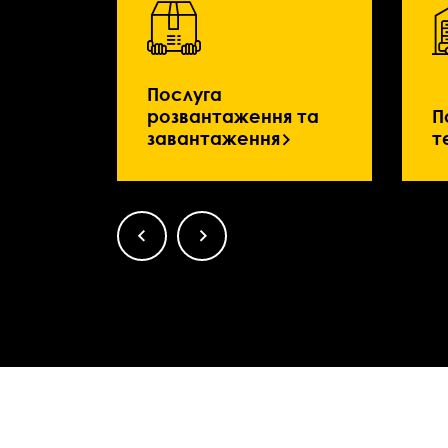
Послуга
розвантаження та
П
завантаження
т