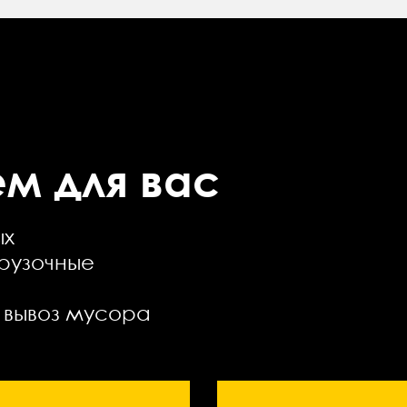
м для вас
ых
рузочные
и вывоз мусора