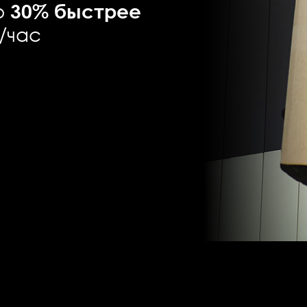
о
30% быстрее
н/час