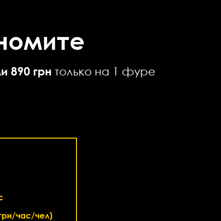
номите
и 890 грн
только на 1 фуре
с
грн/час/чел)