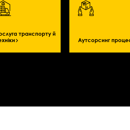
ослуга транспорту й
ехніки
Аутсорсинг процес