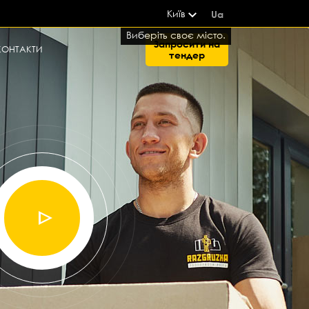
Київ
Ua
Виберіть своє місто.
Запросити на
КОНТАКТИ
тендер