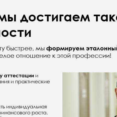
 мы достигаем та
ности
ту быстрее, мы
формируем эталонный 
елое отношение к этой профессии!
у аттестации
и
ания и практические
сть индивидуальная
инансового роста.