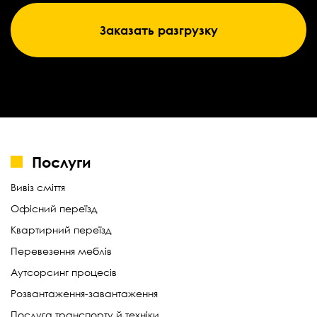
Заказать разгрузку
Послуги
Вивіз сміття
Офісний переїзд
Квартирний переїзд
Перевезення меблів
Аутсорсинг процесів
Розвантаження-завантаження
Послуга транспорту й техніки