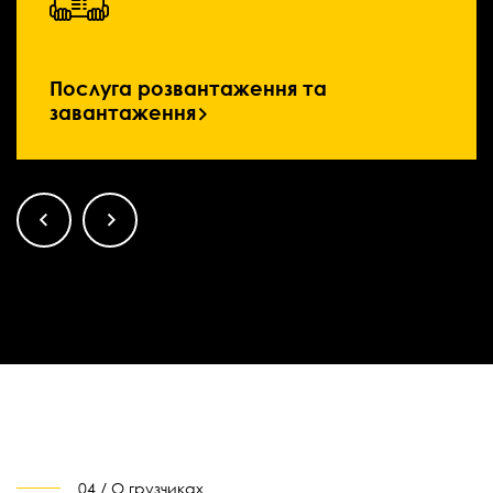
Послуга розвантаження та
завантаження
04 / О грузчиках