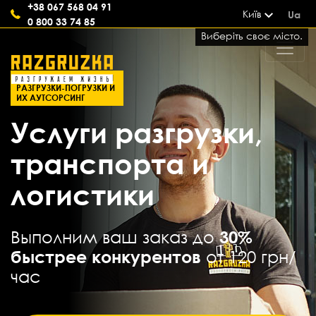
+38 067 568 04 91
Київ
Ua
0 800 33 74 85
Виберіть своє місто.
СОВРЕМЕННЫЕ УСЛУГИ
РАЗГРУЗКИ-ПОГРУЗКИ И
ИХ АУТСОРСИНГ
Услуги разгрузки,
транспорта и
логистики
Выполним ваш заказ до
30%
быстрее конкурентов
от 120 грн/
час