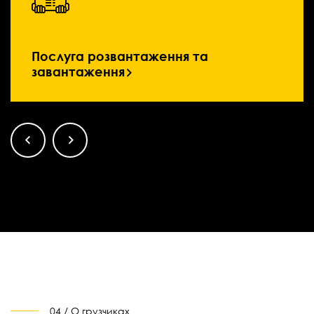
Послуга розвантаження та
завантаження
04 / О грузчиках