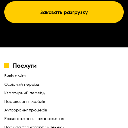
Заказать разгрузку
Послуги
Вивіз сміття
Офісний переїзд
Квартирний переїзд
Перевезення меблів
Аутсорсинг процесів
Розвантаження-завантаження
Послуга транспорту й техніки