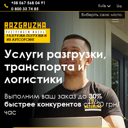
+38 067 568 04 91
Київ
Ua
0 800 33 74 85
Виберіть своє місто.
СОВРЕМЕННЫЕ УСЛУГИ
РАЗГРУЗКИ-ПОГРУЗКИ И
ИХ АУТСОРСИНГ
Услуги разгрузки,
транспорта и
логистики
Выполним ваш заказ до
30%
быстрее конкурентов
от 120 грн/
час