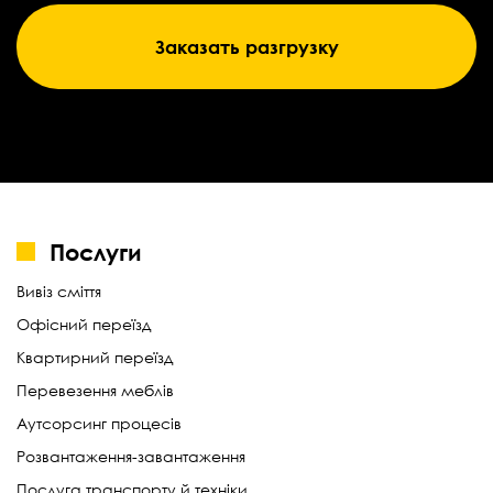
Заказать разгрузку
Послуги
Вивіз сміття
Офісний переїзд
Квартирний переїзд
Перевезення меблів
Аутсорсинг процесів
Розвантаження-завантаження
Послуга транспорту й техніки