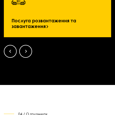
Послуга розвантаження та
завантаження
04 / О грузчиках