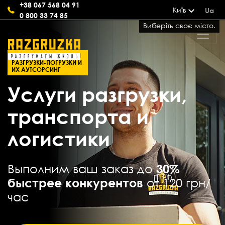
+38 067 568 04 91
Київ
Ua
0 800 33 74 85
Виберіть своє місто.
СОВРЕМЕННЫЕ УСЛУГИ
РАЗГРУЗКИ-ПОГРУЗКИ И
ИХ АУТСОРСИНГ
Услуги разгрузки,
транспорта и
логистики
Выполним ваш заказ до
30%
быстрее конкурентов
от 120 грн/
час