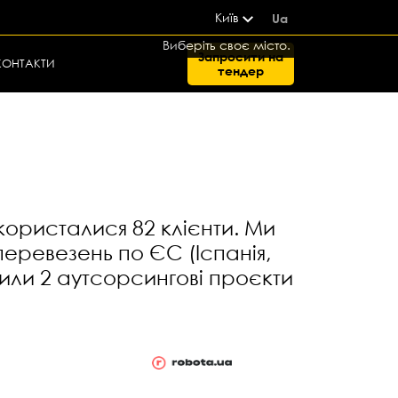
Київ
Ua
Виберіть своє місто.
Запросити на
КОНТАКТИ
тендер
користалися 82 клієнти. Ми
перевезень по ЄС (Іспанія,
стили 2 аутсорсингові проєкти