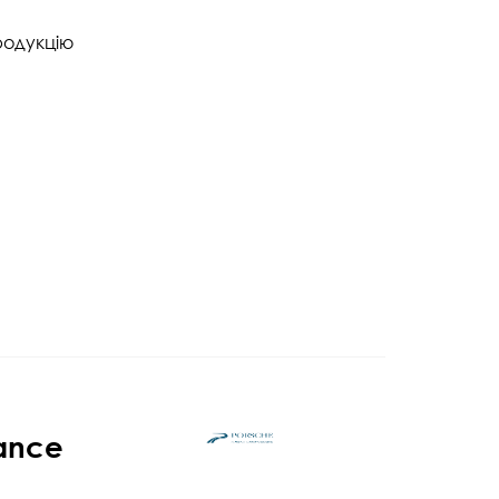
родукцію
ance