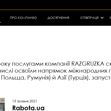
ПРО КОМПАНІЮ
ДОСЯГНЕННЯ
СПІВПРАЦЯ
 року послугами компанії RAZGRUZKA с
 числі освоїли напрямок міжнародних 
 Польща, Румунія) й Азії (Турція), запу
13 травня 2021
Rabota.ua