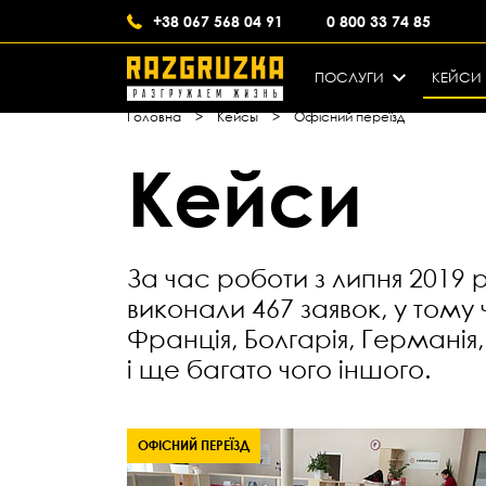
+38 067 568 04 91
0 800 33 74 85
ПОСЛУГИ
КЕЙСИ
Головна
>
Кейсы
>
Офісний переїзд
Кейси
За час роботи з липня 2019
виконали 467 заявок, у тому
Франція, Болгарія, Германія,
і ще багато чого іншого.
ОФІСНИЙ ПЕРЕЇЗД